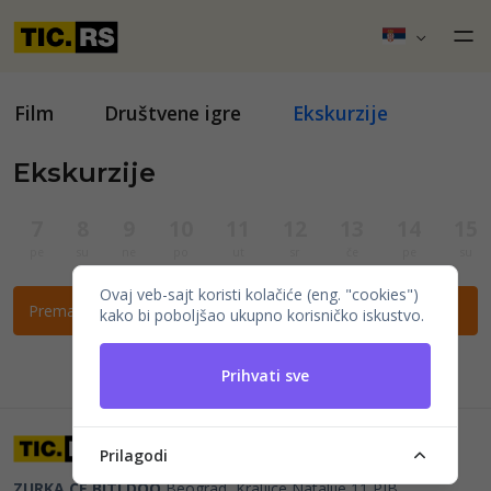
Film
Društvene igre
Ekskurzije
Ekskurzije
7
8
9
10
11
12
13
14
15
pe
su
ne
po
ut
sr
če
pe
su
Ovaj veb-sajt koristi kolačiće (eng. "cookies")
Prema ovim filtrima nema događaja.
kako bi poboljšao ukupno korisničko iskustvo.
Prihvati sve
Prilagodi
ZURKA CE BITI DOO
Beograd, Kraljice Natalije 11
PIB