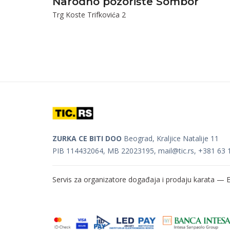
Narodno pozorište Sombor
Trg Koste Trifkovića 2
ZURKA CE BITI DOO
Beograd, Kraljice Natalije 11
PIB 114432064, MB 22023195,
mail@tic.rs
, +381 63 
Servis za organizatore događaja i prodaju karata —
E