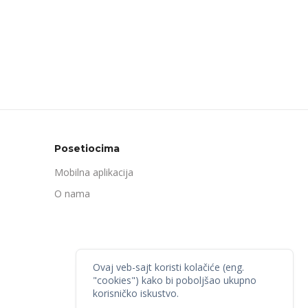
Posetiocima
Mobilna aplikacija
O nama
Ovaj veb-sajt koristi kolačiće (eng.
"cookies") kako bi poboljšao ukupno
korisničko iskustvo.