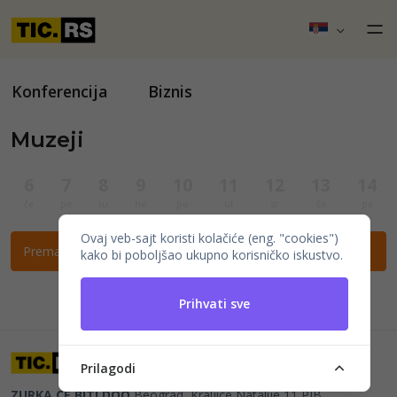
Konferencija
Biznis
Muzeji
6
7
8
9
10
11
12
13
14
če
pe
su
ne
po
ut
sr
če
pe
Ovaj veb-sajt koristi kolačiće (eng. "cookies")
Prema ovim filtrima nema događaja.
kako bi poboljšao ukupno korisničko iskustvo.
Prihvati sve
Prilagodi
ZURKA CE BITI DOO
Beograd, Kraljice Natalije 11
PIB