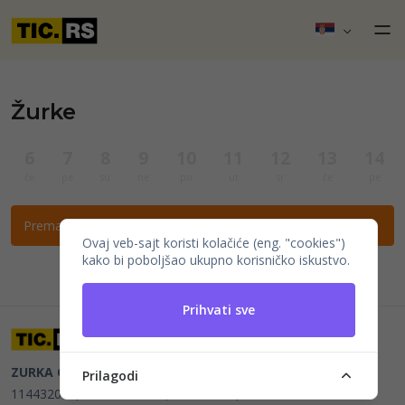
Žurke
6
7
8
9
10
11
12
13
14
če
pe
su
ne
po
ut
sr
če
pe
Prema ovim filtrima nema događaja.
Ovaj veb-sajt koristi kolačiće (eng. "cookies")
kako bi poboljšao ukupno korisničko iskustvo.
Prihvati sve
ZURKA CE BITI DOO
Beograd, Kraljice Natalije 11
PIB
Prilagodi
114432064, MB 22023195,
mail@tic.rs
, +381 63 173 3142