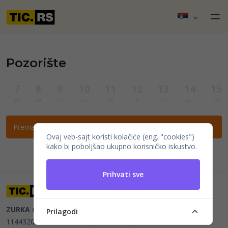
Pozorište
7
8
9
10
11
12
13
14
15
pe
su
ne
po
ut
sr
če
pe
su
Prema ovim filtrima nema događaja.
Ovaj veb-sajt koristi kolačiće (eng. "cookies")
kako bi poboljšao ukupno korisničko iskustvo.
Prihvati sve
ZURKA CE BITI DOO
Beograd, Kraljice Natalije 11
PIB
Prilagodi
114432064, MB 22023195,
mail@tic.rs
, +381 63 173 3142