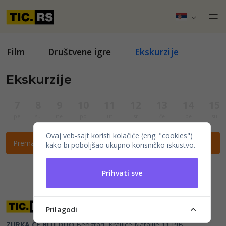
Film
Društvene igre
Ekskurzije
Ekskurzije
7
8
9
10
11
12
13
14
15
pe
su
ne
po
ut
sr
če
pe
su
Ovaj veb-sajt koristi kolačiće (eng. "cookies")
Prema ovim filtrima nema događaja.
kako bi poboljšao ukupno korisničko iskustvo.
Prihvati sve
Prilagodi
ZURKA CE BITI DOO
Beograd, Kraljice Natalije 11
PIB