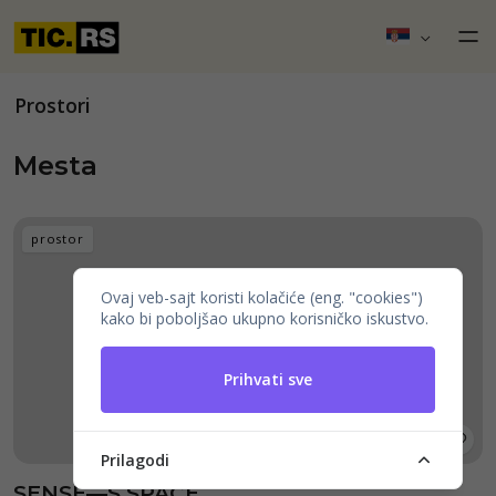
Prostori
Mesta
prostor
Ovaj veb-sajt koristi kolačiće (eng. "cookies")
kako bi poboljšao ukupno korisničko iskustvo.
Prihvati sve
Prilagodi
SENSE—S.SPACE