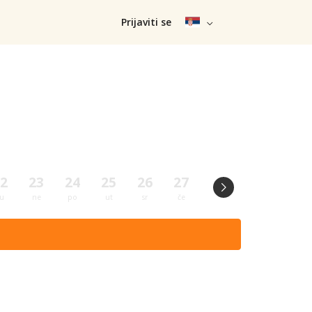
Prijaviti se
2
23
24
25
26
27
28
29
30
u
ne
po
ut
sr
če
pe
su
ne