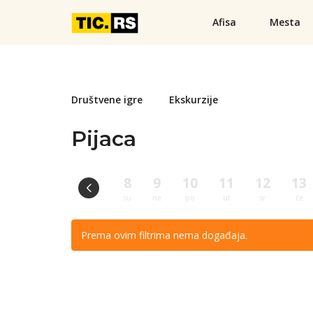
Afisa
Mesta
Društvene igre
Ekskurzije
Pijaca
8
9
10
11
12
13
su
ne
po
ut
sr
če
Prema ovim filtrima nema događaja.