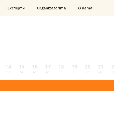
Експерти
Organizatorima
O nama
14
15
16
17
18
19
20
21
2
pe
su
ne
po
ut
sr
če
pe
s