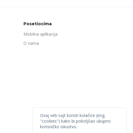
Posetiocima
Mobilna aplikacija
O nama
Ovaj veb-sajt koristi kolačiće (eng.
"cookies") kako bi poboljšao ukupno
korisničko iskustvo.