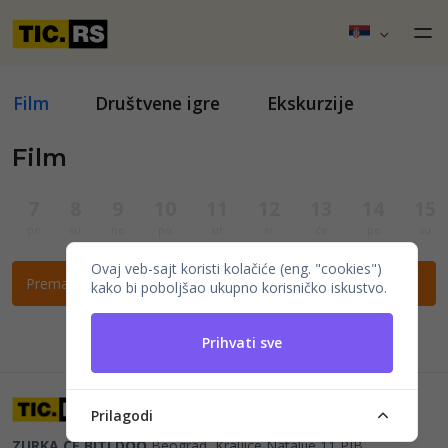
Film
Društvene igre
Ekskurzije
Film
7
8
9
10
11
12
13
14
15
pe
su
ne
po
ut
sr
če
pe
su
Ovaj veb-sajt koristi kolačiće (eng. "cookies")
Prema ovim filtrima nema događaja.
kako bi poboljšao ukupno korisničko iskustvo.
Prihvati sve
Prilagodi
ZURKA CE BITI DOO
Beograd, Kraljice Natalije 11
PIB