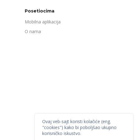
Posetiocima
Mobilna aplikacija
O nama
Ovaj veb-sajt koristi kolačiće (eng.
"cookies") kako bi poboljšao ukupno
korisničko iskustvo.