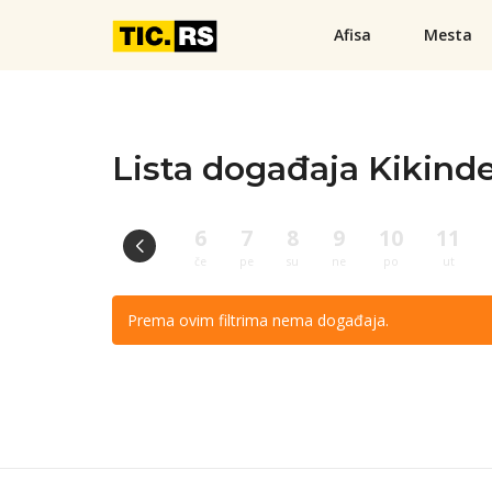
Afisa
Mesta
Lista događaja Kikind
6
7
8
9
10
11
če
pe
su
ne
po
ut
Prema ovim filtrima nema događaja.