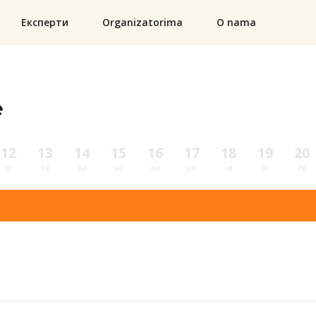
Експерти
Organizatorima
O nama
e
12
13
14
15
16
17
18
19
20
sr
če
pe
su
ne
po
ut
sr
če