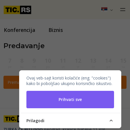
Konferencija
Biznis
Predavanje
7
8
9
10
11
12
13
14
15
pe
su
ne
po
ut
sr
če
pe
su
Ovaj veb-sajt koristi kolačiće (eng. "cookies")
Prema ovim filtrima nema događaja.
kako bi poboljšao ukupno korisničko iskustvo.
Prihvati sve
Prilagodi
ZURKA CE BITI DOO
Beograd, Kraljice Natalije 11
PIB