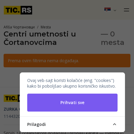
Afiša Чортановци
Mesta
Centri umetnosti u
— 0
Čortanovcima
mesta
Prema ovim filtrima nema događaja.
Ovaj veb-sajt koristi kolačiće (eng. "cookies")
kako bi poboljšao ukupno korisničko iskustvo.
Prihvati sve
ZURKA CE BITI DOO
Beograd, Kraljice Natalije 11
PIB
114432064, MB 22023195,
mail@tic.rs
, +381 63 173 3142
Prilagodi
Servis za organizatore događaja i prodaju karata —
Evenda.io