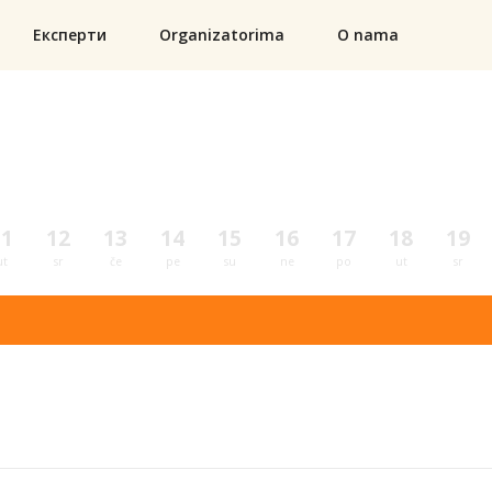
Експерти
Organizatorima
O nama
11
12
13
14
15
16
17
18
19
ut
sr
če
pe
su
ne
po
ut
sr