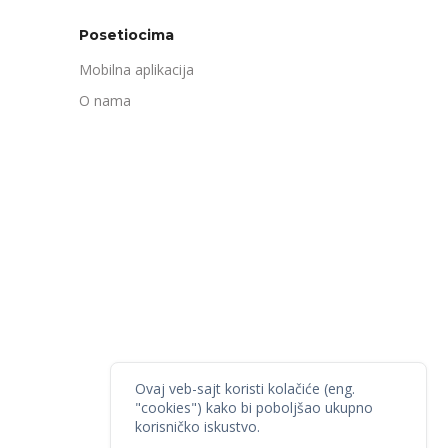
Posetiocima
Mobilna aplikacija
O nama
Ovaj veb-sajt koristi kolačiće (eng.
"cookies") kako bi poboljšao ukupno
korisničko iskustvo.