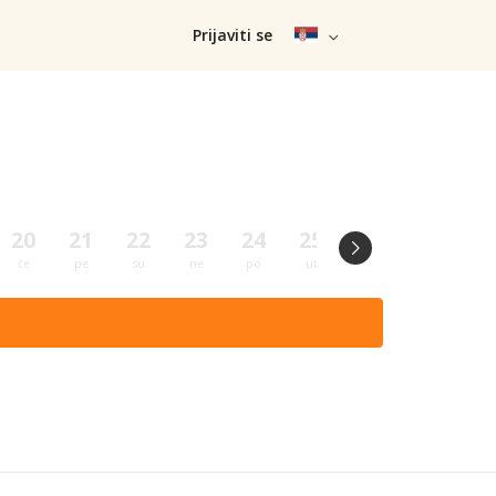
Prijaviti se
20
21
22
23
24
25
26
27
28
če
pe
su
ne
po
ut
sr
če
pe