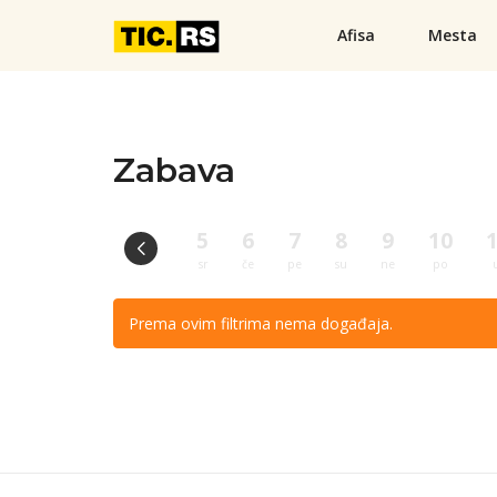
Afisa
Mesta
Zabava
5
6
7
8
9
10
sr
če
pe
su
ne
po
Prema ovim filtrima nema događaja.