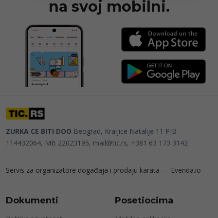
na svoj mobilni.
ZURKA CE BITI DOO
Beograd, Kraljice Natalije 11
PIB
114432064, MB 22023195,
mail@tic.rs
, +381 63 173 3142
Servis za organizatore događaja i prodaju karata —
Evenda.io
Dokumenti
Posetiocima