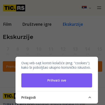
Film
Društvene igre
Ekskurzije
Ekskurzije
7
8
9
10
11
12
13
14
15
pe
su
ne
po
ut
sr
če
pe
su
Ovaj veb-sajt koristi kolačiće (eng. "cookies")
Prema ovim filtrima nema događaja.
kako bi poboljšao ukupno korisničko iskustvo.
Prihvati sve
Prilagodi
ZURKA CE BITI DOO
Beograd, Kraljice Natalije 11
PIB