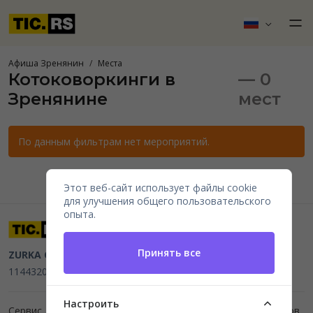
Афиша Зренянин
Места
Котоковоркинги в
— 0
Зренянине
мест
По данным фильтрам нет мероприятий.
Этот веб-сайт использует файлы cookie
для улучшения общего пользовательского
опыта.
Принять все
ZURKA CE BITI DOO
Beograd, Kraljice Natalije 11
PIB
114432064, MB 22023195,
mail@tic.rs
, +381 63 173 3142
Настроить
Сервис для организаторов мероприятий и продажи билетов