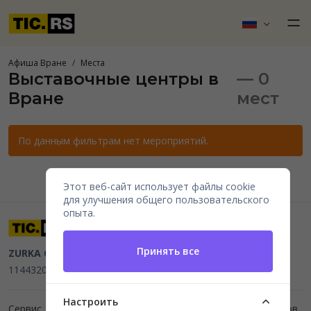
Афиша Вране
Места
Выставочные центры в
— 0
Вране
мест
По данным фильтрам нет мероприятий.
Этот веб-сайт использует файлы cookie
для улучшения общего пользовательского
опыта.
Принять все
ZURKA CE BITI DOO
Beograd, Kraljice Natalije 11
PIB
114432064, MB 22023195,
mail@tic.rs
, +381 63 173 3142
Настроить
Сервис для организаторов мероприятий и продажи билетов