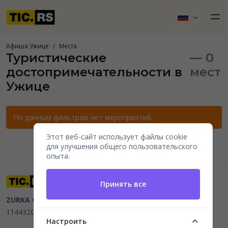
Афиша Ужице
Места
Туристические
— 0
достопримечательности в
мест
Ужице
По данным фильтрам нет мероприятий.
Этот веб-сайт использует файлы cookie
для улучшения общего пользовательского
опыта.
Принять все
ZURKA CE BITI DOO
Beograd, Kraljice Natalije 11
PIB
114432064, MB 22023195,
mail@tic.rs
, +381 63 173 3142
Настроить