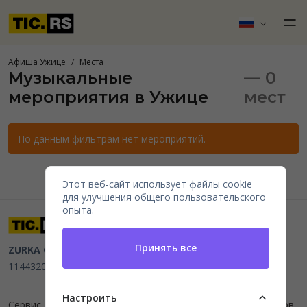
Афиша Ужице
Места
Музыкальные
— 0
мероприятия в Ужице
мест
По данным фильтрам нет мероприятий.
Этот веб-сайт использует файлы cookie
для улучшения общего пользовательского
опыта.
Принять все
ZURKA CE BITI DOO
Beograd, Kraljice Natalije 11
PIB
114432064, MB 22023195,
mail@tic.rs
, +381 63 173 3142
Настроить
Сервис для организаторов мероприятий и продажи билетов