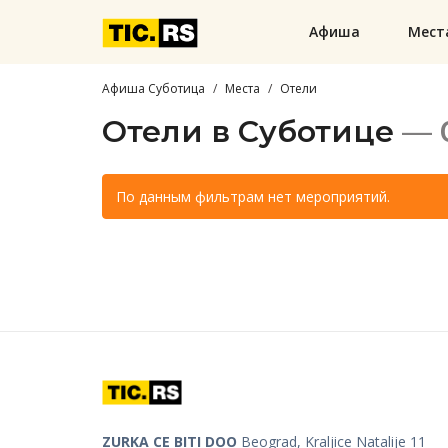
Афиша
Мест
Афиша Суботица
Места
Отели
Отели в Суботице
— 
По данным фильтрам нет мероприятий.
ZURKA CE BITI DOO
Beograd, Kraljice Natalije 11