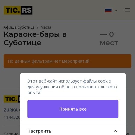
Афиша Суботица
Места
Караоке-бары в
— 0
Суботице
мест
По данным фильтрам нет мероприятий.
Этот веб-сайт использует файлы cookie
для улучшения общего пользовательского
опыта.
Принять все
ZURKA CE BITI DOO
Beograd, Kraljice Natalije 11
PIB
114432064, MB 22023195,
mail@tic.rs
, +381 63 173 3142
Настроить
Сервис для организаторов мероприятий и продажи билетов