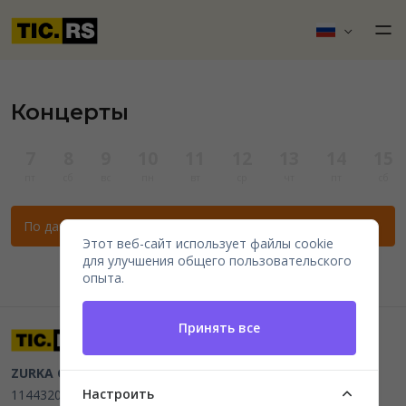
Концерты
7
8
9
10
11
12
13
14
15
пт
сб
вс
пн
вт
ср
чт
пт
сб
По данным фильтрам нет мероприятий.
Этот веб-сайт использует файлы cookie
для улучшения общего пользовательского
опыта.
Принять все
ZURKA CE BITI DOO
Beograd, Kraljice Natalije 11
PIB
Настроить
114432064, MB 22023195,
mail@tic.rs
, +381 63 173 3142