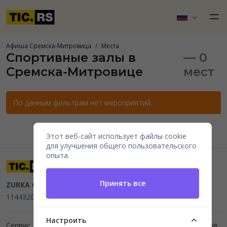
Афиша Сремска-Митровица
Места
Спортивные залы в
— 0
Сремска-Митровице
мест
По данным фильтрам нет мероприятий.
Этот веб-сайт использует файлы cookie
для улучшения общего пользовательского
опыта.
Принять все
ZURKA CE BITI DOO
Beograd, Kraljice Natalije 11
PIB
114432064, MB 22023195,
mail@tic.rs
, +381 63 173 3142
Настроить
Сервис для организаторов мероприятий и продажи билетов