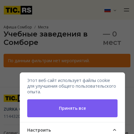
Афиша Сомбор
Места
Учебные заведения в
— 0
Сомборе
мест
По данным фильтрам нет мероприятий.
Этот веб-сайт использует файлы cookie
для улучшения общего пользовательского
опыта.
Принять все
ZURKA CE BITI DOO
Beograd, Kraljice Natalije 11
PIB
114432064, MB 22023195,
mail@tic.rs
, +381 63 173 3142
Настроить
Сервис для организаторов мероприятий и продажи билетов