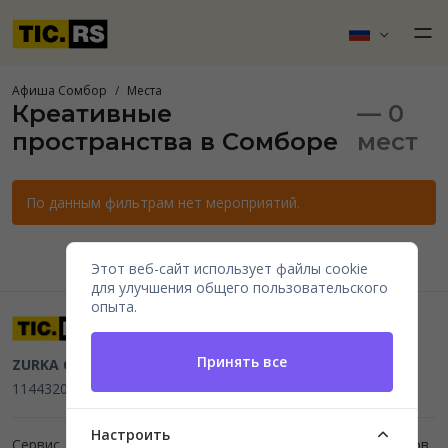
Афиша Сомбор
Места
Креативные
— 0
пространства в Сомборе
мест
По данным фильтрам нет мероприятий.
Этот веб-сайт использует файлы cookie
для улучшения общего пользовательского
опыта.
Принять все
ZURKA CE BITI DOO
Beograd, Kraljice Natalije 11
PIB
114432064, MB 22023195,
mail@tic.rs
, +381 63 173 3142
Настроить
Сервис для организаторов мероприятий и продажи билетов