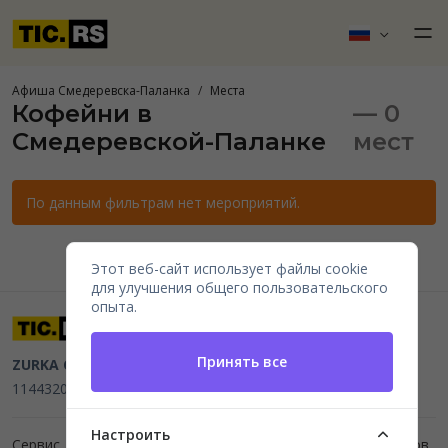
Афиша Смедеревска-Паланка
Места
Кофейни в
— 0
Смедеревской-Паланке
мест
По данным фильтрам нет мероприятий.
Этот веб-сайт использует файлы cookie
для улучшения общего пользовательского
опыта.
Принять все
ZURKA CE BITI DOO
Beograd, Kraljice Natalije 11
PIB
114432064, MB 22023195,
mail@tic.rs
, +381 63 173 3142
Настроить
Сервис для организаторов мероприятий и продажи билетов