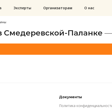
а
Эксперты
Организаторам
О нас
зины
в Смедеревской-Паланке
—
Документы
Политика конфиденциальност