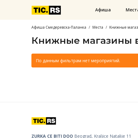
Афиша
Мест
Афиша Смедеревска-Паланка
Места
Книжные мага
Книжные магазины 
По данным фильтрам нет мероприятий.
ZURKA CE BITI DOO
Beograd, Kraljice Natalije 11