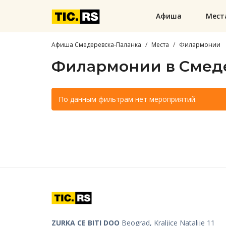
Афиша
Мест
Афиша Смедеревска-Паланка
Места
Филармонии
Филармонии в Смед
По данным фильтрам нет мероприятий.
ZURKA CE BITI DOO
Beograd, Kraljice Natalije 11