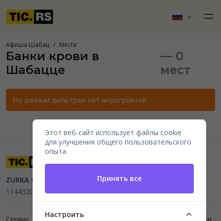
Афиша Шабац
Места
Банки крови в
— 0
Шабацце
мест
По данным фильтрам нет мероприятий.
Этот веб-сайт использует файлы cookie
для улучшения общего пользовательского
опыта.
Принять все
ZURKA CE BITI DOO
Beograd, Kraljice Natalije 11
PIB
114432064, MB 22023195,
mail@tic.rs
, +381 63 173 3142
Настроить
Сервис для организаторов мероприятий и продажи билетов