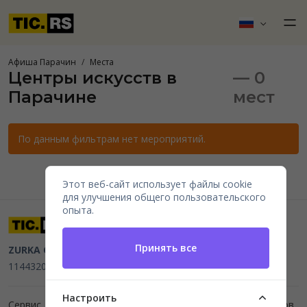
Афиша Парачин
Места
Центры искусств в
— 0
Парачине
мест
По данным фильтрам нет мероприятий.
Этот веб-сайт использует файлы cookie
для улучшения общего пользовательского
опыта.
Принять все
ZURKA CE BITI DOO
Beograd, Kraljice Natalije 11
PIB
114432064, MB 22023195,
mail@tic.rs
, +381 63 173 3142
Настроить
Сервис для организаторов мероприятий и продажи билетов