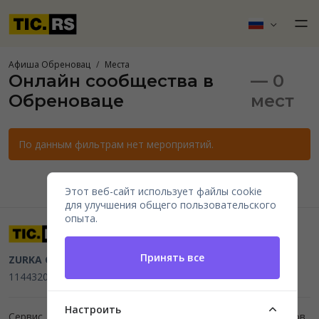
Афиша Обреновац
Места
Онлайн сообщества в
— 0
Обреноваце
мест
По данным фильтрам нет мероприятий.
Этот веб-сайт использует файлы cookie
для улучшения общего пользовательского
опыта.
Принять все
ZURKA CE BITI DOO
Beograd, Kraljice Natalije 11
PIB
114432064, MB 22023195,
mail@tic.rs
, +381 63 173 3142
Настроить
Сервис для организаторов мероприятий и продажи билетов