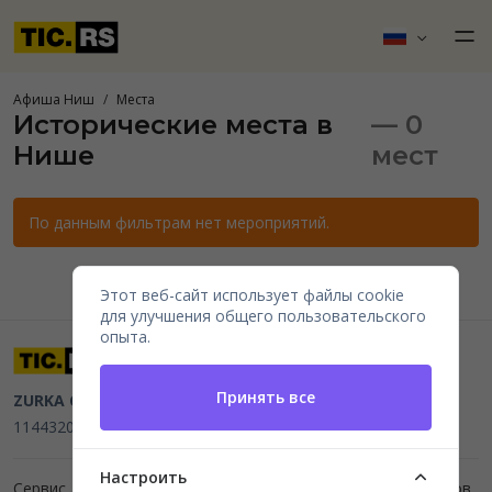
Афиша Ниш
Места
Исторические места в
— 0
Нише
мест
По данным фильтрам нет мероприятий.
Этот веб-сайт использует файлы cookie
для улучшения общего пользовательского
опыта.
Принять все
ZURKA CE BITI DOO
Beograd, Kraljice Natalije 11
PIB
114432064, MB 22023195,
mail@tic.rs
, +381 63 173 3142
Настроить
Сервис для организаторов мероприятий и продажи билетов