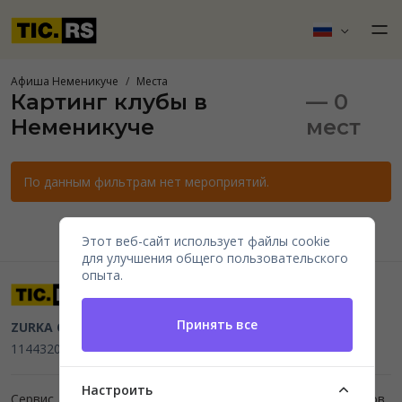
Афиша Неменикуче
Места
Картинг клубы в
— 0
Неменикуче
мест
По данным фильтрам нет мероприятий.
Этот веб-сайт использует файлы cookie
для улучшения общего пользовательского
опыта.
Принять все
ZURKA CE BITI DOO
Beograd, Kraljice Natalije 11
PIB
114432064, MB 22023195,
mail@tic.rs
, +381 63 173 3142
Настроить
Сервис для организаторов мероприятий и продажи билетов