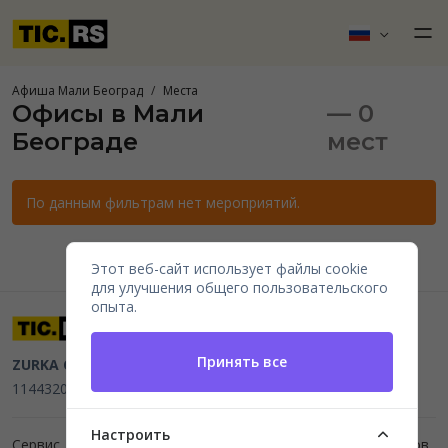
Афиша Мали Београд
Места
Офисы в Мали
— 0
Београде
мест
По данным фильтрам нет мероприятий.
Этот веб-сайт использует файлы cookie
для улучшения общего пользовательского
опыта.
Принять все
ZURKA CE BITI DOO
Beograd, Kraljice Natalije 11
PIB
114432064, MB 22023195,
mail@tic.rs
, +381 63 173 3142
Настроить
Сервис для организаторов мероприятий и продажи билетов