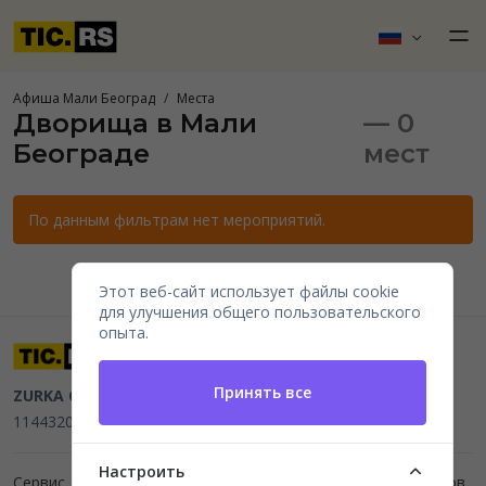
Афиша Мали Београд
Места
Дворища в Мали
— 0
Београде
мест
По данным фильтрам нет мероприятий.
Этот веб-сайт использует файлы cookie
для улучшения общего пользовательского
опыта.
Принять все
ZURKA CE BITI DOO
Beograd, Kraljice Natalije 11
PIB
114432064, MB 22023195,
mail@tic.rs
, +381 63 173 3142
Настроить
Сервис для организаторов мероприятий и продажи билетов