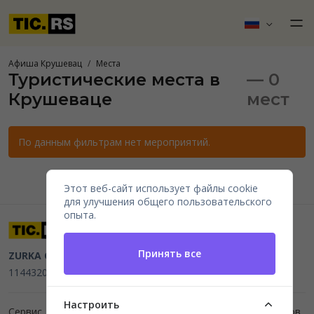
Афиша Крушевац
Места
Туристические места в
— 0
Крушеваце
мест
По данным фильтрам нет мероприятий.
Этот веб-сайт использует файлы cookie
для улучшения общего пользовательского
опыта.
Принять все
ZURKA CE BITI DOO
Beograd, Kraljice Natalije 11
PIB
114432064, MB 22023195,
mail@tic.rs
, +381 63 173 3142
Настроить
Сервис для организаторов мероприятий и продажи билетов