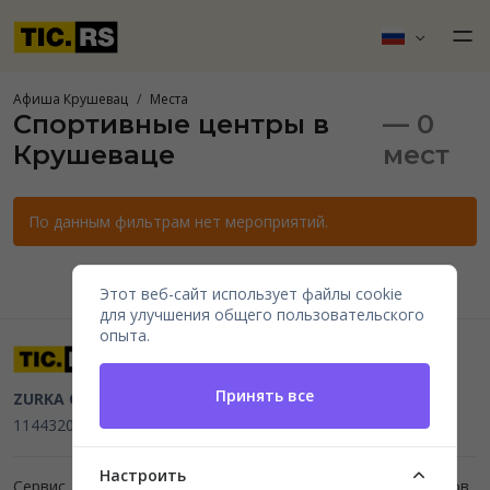
Афиша Крушевац
Места
Спортивные центры в
— 0
Крушеваце
мест
По данным фильтрам нет мероприятий.
Этот веб-сайт использует файлы cookie
для улучшения общего пользовательского
опыта.
Принять все
ZURKA CE BITI DOO
Beograd, Kraljice Natalije 11
PIB
114432064, MB 22023195,
mail@tic.rs
, +381 63 173 3142
Настроить
Сервис для организаторов мероприятий и продажи билетов