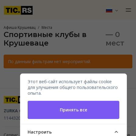
Афиша Крушевац
Места
Спортивные клубы в
— 0
Крушеваце
мест
По данным фильтрам нет мероприятий.
Этот веб-сайт использует файлы cookie
для улучшения общего пользовательского
опыта.
Принять все
ZURKA CE BITI DOO
Beograd, Kraljice Natalije 11
PIB
114432064, MB 22023195,
mail@tic.rs
, +381 63 173 3142
Настроить
Сервис для организаторов мероприятий и продажи билетов