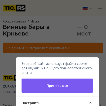
Афиша Крньево
Места
Винные бары в
— 0
Крньеве
мест
По данным фильтрам нет мероприятий.
Этот веб-сайт использует файлы cookie
для улучшения общего пользовательского
опыта.
Принять все
ZURKA CE BITI DOO
Beograd, Kraljice Natalije 11
PIB
114432064, MB 22023195,
mail@tic.rs
, +381 63 173 3142
Настроить
Сервис для организаторов мероприятий и продажи билетов