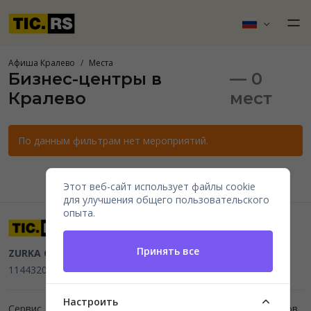
Афиша Кралево
Места
Бизнес-центры в
— 0
Кралево
мест
По данным фильтрам нет мероприятий.
Этот веб-сайт использует файлы cookie
для улучшения общего пользовательского
опыта.
Принять все
ZURKA CE BITI DOO
Beograd, Kraljice Natalije 11
PIB
114432064, MB 22023195,
mail@tic.rs
, +381 63 173 3142
Настроить
Сервис для организаторов мероприятий и продажи билетов