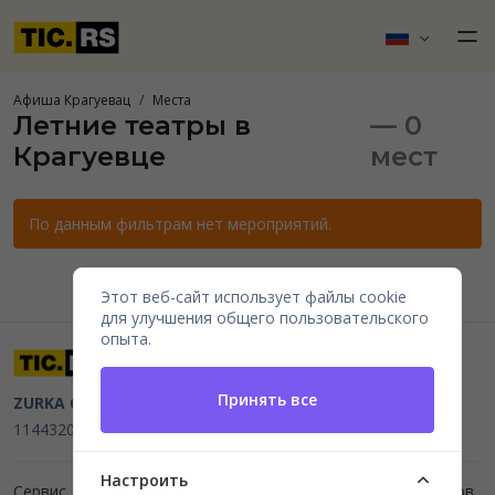
Афиша Крагуевац
Места
Летние театры в
— 0
Крагуевце
мест
По данным фильтрам нет мероприятий.
Этот веб-сайт использует файлы cookie
для улучшения общего пользовательского
опыта.
Принять все
ZURKA CE BITI DOO
Beograd, Kraljice Natalije 11
PIB
114432064, MB 22023195,
mail@tic.rs
, +381 63 173 3142
Настроить
Сервис для организаторов мероприятий и продажи билетов