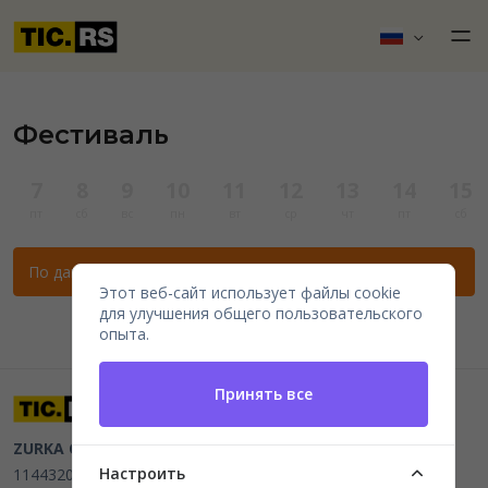
Фестиваль
7
8
9
10
11
12
13
14
15
пт
сб
вс
пн
вт
ср
чт
пт
сб
По данным фильтрам нет мероприятий.
Этот веб-сайт использует файлы cookie
для улучшения общего пользовательского
опыта.
Принять все
ZURKA CE BITI DOO
Beograd, Kraljice Natalije 11
PIB
Настроить
114432064, MB 22023195,
mail@tic.rs
, +381 63 173 3142