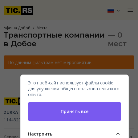
Афиша Добой
Места
Транспортные компании
— 0
в Добое
мест
По данным фильтрам нет мероприятий.
Этот веб-сайт использует файлы cookie
для улучшения общего пользовательского
опыта.
Принять все
ZURKA CE BITI DOO
Beograd, Kraljice Natalije 11
PIB
114432064, MB 22023195,
mail@tic.rs
, +381 63 173 3142
Настроить
Сервис для организаторов мероприятий и продажи билетов