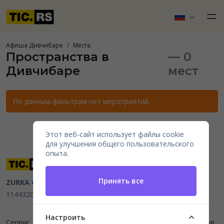
Афиша Дивчибаре
Места
Пространства в
— 0
Дивчибаре
мест
По данным фильтрам нет мероприятий.
Этот веб-сайт использует файлы cookie
для улучшения общего пользовательского
опыта.
Принять все
ZURKA CE BITI DOO
Beograd, Kraljice Natalije 11
PIB
114432064, MB 22023195,
mail@tic.rs
, +381 63 173 3142
Настроить
Сервис для организаторов мероприятий и продажи билетов