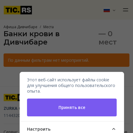
Афиша Дивчибаре
Места
Банки крови в
— 0
Дивчибаре
мест
По данным фильтрам нет мероприятий.
Этот веб-сайт использует файлы cookie
для улучшения общего пользовательского
опыта.
Принять все
ZURKA CE BITI DOO
Beograd, Kraljice Natalije 11
PIB
114432064, MB 22023195,
mail@tic.rs
, +381 63 173 3142
Настроить
Сервис для организаторов мероприятий и продажи билетов