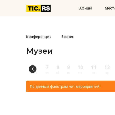
Афиша
Мест
Конференция
Бизнес
Музеи
7
8
9
10
11
12
пт
сб
вс
пн
вт
ср
По данным фильтрам нет мероприятий.