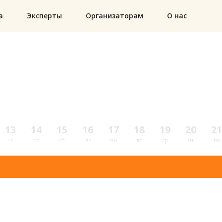
а
Эксперты
Организаторам
О нас
13
14
15
16
17
18
19
20
21
чт
пт
сб
вс
пн
вт
ср
чт
пт