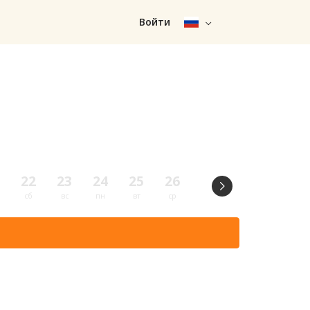
Войти
22
23
24
25
26
27
28
29
сб
вс
пн
вт
ср
чт
пт
сб