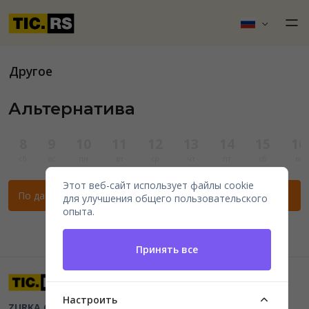
Другое
Альтернатива
8
9
10
11
12
13
14
15
16
сб
вс
пн
вт
ср
чт
пт
сб
вс
Этот веб-сайт использует файлы cookie
По данным фильтрам нет мероприятий.
для улучшения общего пользовательского
опыта.
Принять все
Настроить
ZURKA CE BITI DOO
Beograd, Kraljice Natalije 11
PIB