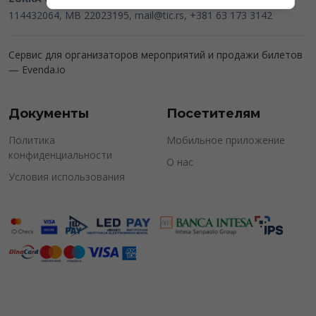
114432064, MB 22023195,
mail@tic.rs
, +381 63 173 3142
Сервис для организаторов мероприятий и продажи билетов
—
Evenda.io
Документы
Посетителям
Политика
Мобильное приложение
конфиденциальности
О нас
Условия использования