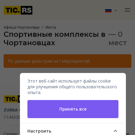
Афиша Чортановци
Места
Спортивные комплексы в
— 0
Чортановцах
мест
По данным фильтрам нет мероприятий.
Этот веб-сайт использует файлы cookie
для улучшения общего пользовательского
опыта.
Принять все
ZURKA CE BITI DOO
Beograd, Kraljice Natalije 11
PIB
114432064, MB 22023195,
mail@tic.rs
, +381 63 173 3142
Настроить
Сервис для организаторов мероприятий и продажи билетов