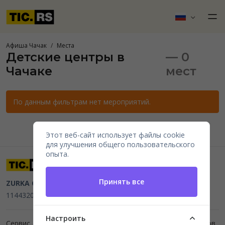
Афиша Чачак
Места
Детские центры в
— 0
Чачаке
мест
По данным фильтрам нет мероприятий.
Этот веб-сайт использует файлы cookie
для улучшения общего пользовательского
опыта.
Принять все
ZURKA CE BITI DOO
Beograd, Kraljice Natalije 11
PIB
114432064, MB 22023195,
mail@tic.rs
, +381 63 173 3142
Настроить
Сервис для организаторов мероприятий и продажи билетов