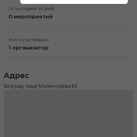
За последние 30 дней
0 мероприятий
Всего участвовало
1 организатор
Адрес
Белград, Хаџи Милентијева 83