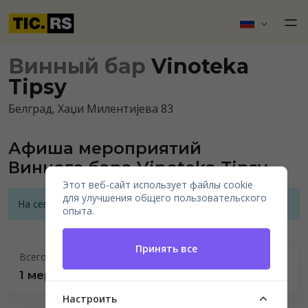
Винный бар
Vinoteka
Tipsy
Белград, Хаџи Милентијева 83
Афиша мероприятий
Винного бара Vinoteka Tipsy
Этот веб-сайт использует файлы cookie
для улучшения общего пользовательского
На сегодняшний день нет анонсов мероприятий
опыта.
Принять все
Всего проведено
1 мероприятие
Настроить